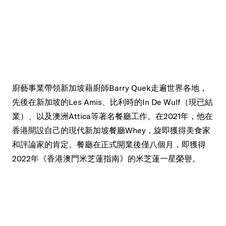
廚藝事業帶領新加坡藉廚師Barry Quek走遍世界各地，
先後在新加坡的Les Amis、比利時的In De Wulf（現已結
業）、以及澳洲Attica等著名餐廳工作。在2021年，他在
香港開設自己的現代新加坡餐廳Whey，旋即獲得美食家
和評論家的肯定。餐廳在正式開業後僅八個月，即獲得
2022年《香港澳門米芝蓮指南》的米芝蓮一星榮譽。